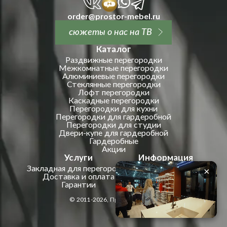
order@prostor-mebel.ru
сюжеты о нас на ТВ
Каталог
Раздвижные перегородки
Межкомнатные перегородки
Алюминиевые перегородки
Стеклянные перегородки
Лофт перегородки
Каскадные перегородки
Перегородки для кухни
Перегородки для гардеробной
Перегородки для студии
Двери-купе для гардеробной
Гардеробные
Акции
Услуги
Информация
Закладная для перегородки
О компании
×
Доставка и оплата
Отзывы
Гарантии
Вопросы и ответы
Контакты
© 2011-2026, Простор Мебель