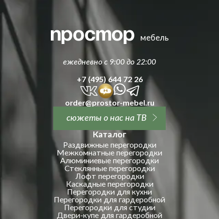
простор
мебель
ежедневно с 9:00 до 22:00
+7 (495) 644 72 26
order@prostor-mebel.ru
сюжеты о нас на ТВ
Каталог
Раздвижные перегородки
Межкомнатные перегородки
Алюминиевые перегородки
Стеклянные перегородки
Лофт перегородки
Каскадные перегородки
Перегородки для кухни
Перегородки для гардеробной
Перегородки для студии
Двери-купе для гардеробной