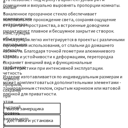
в
помещения и визуально выровнять пропорции комнаты.
жилых
и
Закаленное прозрачное стекло обеспечивает
коммерческих
максимальное прохождение света, сохраняя ощущение
интерьерах.
открытого пространства, а встроенные доводчики
гарантируют плавное и бесшумное закрытие створок.
Конструкция
объединяет
Конструкция легко интегрируется в проекты с различными
визуальную
сценариями использования, от спальни до домашнего
легкость
кабинета. Благодаря точной геометрии алюминиевого
стекла
каркаса и устойчивости к деформациям, перегородка
и
сохраняет внешний вид и функциональные
графичную
характеристики при интенсивной эксплуатации.
четкость
Изделие изготавливается по индивидуальным размерам и
черного
может комплектоваться дополнительными элементами -
профиля,
тонированным стеклом, скрытым карнизом или матовой
сохраняя
пленкой для приватности.
при
этом
высокий
вызов замерщика
уровень
визуального
доставка и установка
и