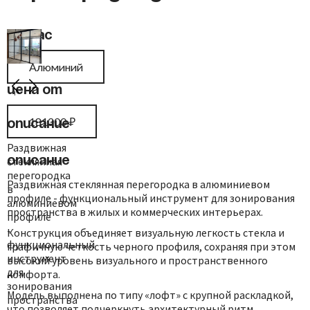
Каркас
Алюминий
Цена от
181300
₽
Описание
Раздвижная
стеклянная
Описание
перегородка
Раздвижная стеклянная перегородка в алюминиевом
в
профиле - функциональный инструмент для зонирования
алюминиевом
пространства в жилых и коммерческих интерьерах.
профиле
-
Конструкция объединяет визуальную легкость стекла и
функциональный
графичную четкость черного профиля, сохраняя при этом
инструмент
высокий уровень визуального и пространственного
для
комфорта.
зонирования
Модель выполнена по типу «лофт» с крупной раскладкой,
пространства
что позволяет подчеркнуть архитектурный ритм