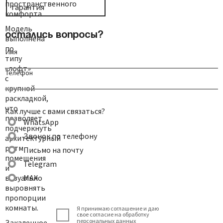
пространственного
гарантия
комфорта.
Модель
Остались вопросы?
выполнена
по
Имя
типу
«лофт»
Телефон
с
крупной
раскладкой,
что
Как лучше с вами связаться?
позволяет
WhatsApp
подчеркнуть
Звонок по телефону
архитектурный
ритм
Письмо на почту
помещения
Telegram
и
визуально
MAX
выровнять
пропорции
комнаты.
Я принимаю соглашение и даю
свое согласие на обработку
персональных данных
Закаленное